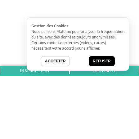
Gestion des Cookies
Nous utilisons Matomo pour analyser la fréquentation
du site, avec des données toujours anonymisées.
Certains contenus externes (vidéos, cartes)
nécessitent votre accord pour s’afficher.
ACCEPTER
REFUSER
INSCRIPTION
CONTACT
Nos derniers inscrits
CARROSSERIE MARSEILLE
DOLCE PARMA | IMPORTATEUR ITALIEN VITROLLES
GREEN LUBERON DOMAIN
Actualités