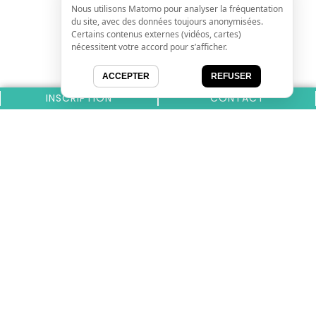
Nous utilisons Matomo pour analyser la fréquentation
du site, avec des données toujours anonymisées.
Certains contenus externes (vidéos, cartes)
nécessitent votre accord pour s’afficher.
ACCEPTER
REFUSER
INSCRIPTION
CONTACT
Nos derniers inscrits
CARROSSERIE MARSEILLE
DOLCE PARMA | IMPORTATEUR ITALIEN VITROLLES
GREEN LUBERON DOMAIN
Actualités
GREEN LUBERON DOMAIN : ÉCOLODGES ET
ACTIVITÉS NATURE AU CŒUR DU LUBERON
LIVRAISON DE PIZZA À AIX-EN-PROVENCE :
RAPIDITÉ, QUALITÉ ET GOURMANDISE AU RENDEZ-