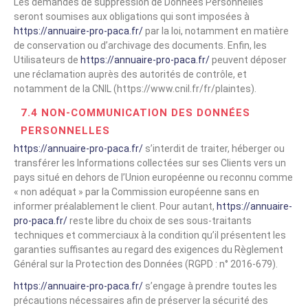
Les demandes de suppression de Données Personnelles
seront soumises aux obligations qui sont imposées à
https://annuaire-pro-paca.fr/
par la loi, notamment en matière
de conservation ou d’archivage des documents. Enfin, les
Utilisateurs de
https://annuaire-pro-paca.fr/
peuvent déposer
une réclamation auprès des autorités de contrôle, et
notamment de la CNIL (https://www.cnil.fr/fr/plaintes).
7.4 NON-COMMUNICATION DES DONNÉES
PERSONNELLES
https://annuaire-pro-paca.fr/
s’interdit de traiter, héberger ou
transférer les Informations collectées sur ses Clients vers un
pays situé en dehors de l’Union européenne ou reconnu comme
« non adéquat » par la Commission européenne sans en
informer préalablement le client. Pour autant,
https://annuaire-
pro-paca.fr/
reste libre du choix de ses sous-traitants
techniques et commerciaux à la condition qu’il présentent les
garanties suffisantes au regard des exigences du Règlement
Général sur la Protection des Données (RGPD : n° 2016-679).
https://annuaire-pro-paca.fr/
s’engage à prendre toutes les
précautions nécessaires afin de préserver la sécurité des