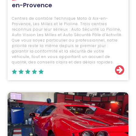
en-Provence
Centres de contrôle Technique Moto à Aix-en-
Provence, Les Milles et le Pioline. Trois centres
reconnus pour leur sérieux : Auto Sécurité La Pioline,
Auto Vision Les Milles et Auto Sécurité Pôle d’Activité.
Que vous soyez particulier ou professionnel, notre
priorité reste la même depuis le premier jour :
garantir la conformité et la sécurité de votre
véhicule, tout en vous apportant un accueil de
qualité, des conseils clairs et des délais rapides.