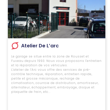
Atelier De L’arc
Le garage se situe entre la zone de Rousset et
Fuveau depuis 1993. Nous vous proposons l'entretien
et la réparation de vos véhicules.
L'atelier de l'Arc vous offre des services de pré-
contrôle technique, réparation, entretien rapide,
petite et grosse mécanique, recharge de
climatisation, courroie de distribution, amortisseur,
alternateur, échappement, embrayage, disque et
plaquette de frein, etc...