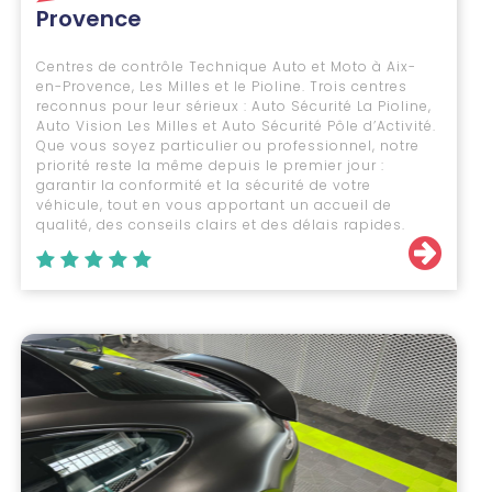
Provence
Centres de contrôle Technique Auto et Moto à Aix-
en-Provence, Les Milles et le Pioline. Trois centres
reconnus pour leur sérieux : Auto Sécurité La Pioline,
Auto Vision Les Milles et Auto Sécurité Pôle d’Activité.
Que vous soyez particulier ou professionnel, notre
priorité reste la même depuis le premier jour :
garantir la conformité et la sécurité de votre
véhicule, tout en vous apportant un accueil de
qualité, des conseils clairs et des délais rapides.