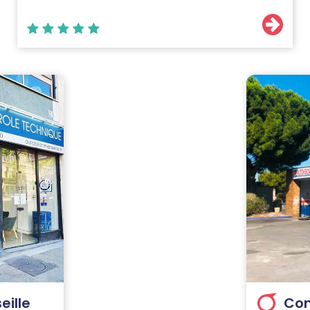
eille
Con