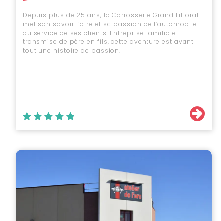
Depuis plus de 25 ans, la Carrosserie Grand Littoral
met son savoir-faire et sa passion de l’automobile
au service de ses clients. Entreprise familiale
transmise de père en fils, cette aventure est avant
tout une histoire de passion.