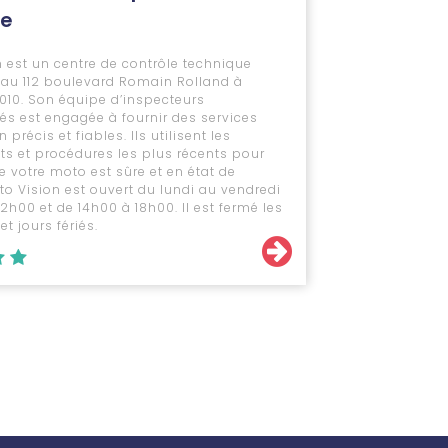
le
 est un centre de contrôle technique
 au 112 boulevard Romain Rolland à
3010. Son équipe d’inspecteurs
és est engagée à fournir des services
 précis et fiables. Ils utilisent les
s et procédures les plus récents pour
e votre moto est sûre et en état de
oto Vision est ouvert du lundi au vendredi
2h00 et de 14h00 à 18h00. Il est fermé les
t jours fériés.