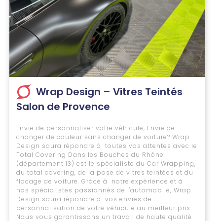
Wrap Design – Vitres Teintés
Salon de Provence
Envie de personnaliser votre véhicule, Envie de
changer de couleur sans changer de voiture? Wrap
Design saura répondre à toutes vos attentes avec le
Total Covering Dans les Bouches du Rhône
(département 13) est le spécialiste du Car Wrapping,
du total covering, de la pose de vitres teintées et du
flocage de voiture. Grâce à notre expérience et à
nos spécialistes passionnés de l'automobile, Wrap
Design saura répondre à vos envies de
personnalisation de votre véhicule au meilleur prix.
Nous vous garantissons un travail de haute qualité