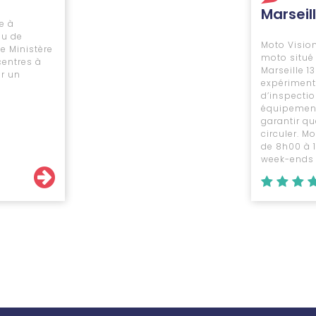
Marseil
e à
au de
Moto Vision
e Ministère
moto situé
centres à
Marseille 1
ir un
expériment
d’inspection
équipement
garantir qu
circuler. M
de 8h00 à 1
week-ends e