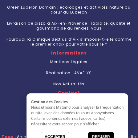
Green Luberon Domain : écolodges et activités nature au
cœur du Luberon
Livraison de pizza à Aix-en-Provence : rapidité, qualité et
gourmandise au rendez-vous
Pourquoi la Clinique Sextius d’Aix s’impose-t-elle comme
le premier choix pour votre sourire ?
Informations
Mentions Légales
Réalisation : AVAELYS
Nos Actualités
Contact
Nous Contacter
Gestion des Cookies
Nous utilisons Matomo pour analyser la fréquentation
S'inscrire
du site, avec des données toujours anonymisées.
Certains contenus externes (vidéos, cartes)
L'annuaire
nécessitent votre accord pour s’afficher.
Tags :
Animations PACA
,
Productions de spectacles Marseille
ACCEPTER
REFUSER