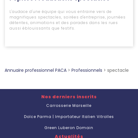
L'audace d'une équipe qui vous entraine vers de
magnifiques spectacles, soirées d'entreprise, journées
détentes, animations et des parades dans les rues
aussi éblouissants que festifs.
Annuaire professionnel PACA
>
Professionnels
>
spectacle
Nos derniers inscrits
Carrosserie Marseille
Dolce Parma | Importateur Italien Vitrolles
Green Luberon Domain
Actualités