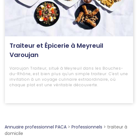
Traiteur et Épicerie à Meyreuil
Varoujan
Varoujan Traiteur, situé à Meyreuil dans les Bouches-
du-Rhône, est bien plus qu'un simple traiteur. C'est une
invitation à un voyage culinaire extraordinaire, où
chaque plat est une véritable découverte.
Annuaire professionnel PACA
>
Professionnels
>
traiteur à
domicile