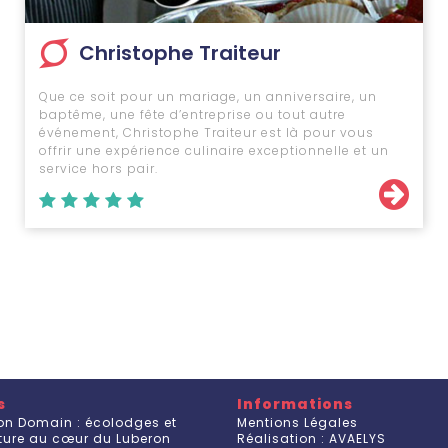
Christophe Traiteur
Que ce soit pour un mariage, un anniversaire, un
baptême, une fête d’entreprise ou tout autre
événement, Christophe Traiteur est là pour vous
offrir une expérience culinaire exceptionnelle et un
service hors pair.
s
Informations
on Domain : écolodges et
Mentions Légales
ature au cœur du Luberon
Réalisation : AVAELYS