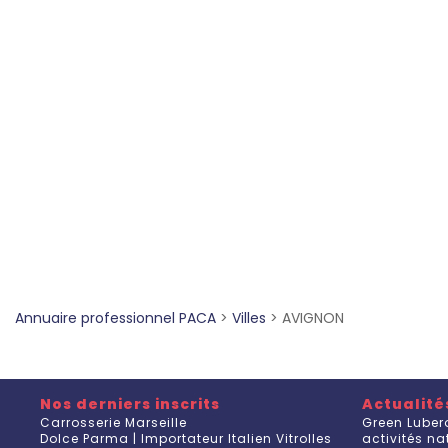
Annuaire professionnel PACA
>
Villes
>
AVIGNON
Nos derniers inscrits
Actualité
Carrosserie Marseille
Green Luber
Dolce Parma | Importateur Italien Vitrolles
activités n