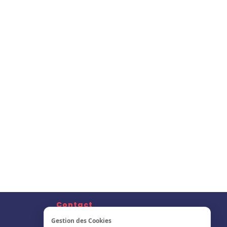
Contact
Nous Contacter
Gestion des Cookies
S'inscrire