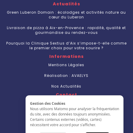
Actualités
Green Luberon Domain : écolodges et activités nature au
cœur du Luberon
Livraison de pizza à Aix-en-Provence : rapidité, qualité et
gourmandise au rendez-vous
Pourquoi la Clinique Sextius d’Aix s’impose-t-elle comme
le premier choix pour votre sourire ?
Informations
Mentions Légales
Réalisation : AVAELYS
Nos Actualités
Contact
Nous Contacter
Gestion des Cookies
Nous utilisons Matomo pour analyser la fréquentation
S'inscrire
du site, avec des données toujours anonymisées.
Certains contenus externes (vidéos, cartes)
L'annuaire
nécessitent votre accord pour s’afficher.