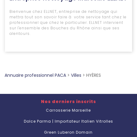
Bienvenue chez ELLNET, entreprise de nettoyage qui
mettra tout son savoir faire à votre service tant chez le
professionnel que chez le particulier. ELLNET intervient
sur l'ensemble des Bouches du Rhône ainsi que ses
alentours.
Annuaire professionnel PACA
>
Villes
>
HYÈRES
Nos derniers inscrits
Carrosserie Marseille
Dolce Parma | Importateur Italien Vitrolles
Green Luberon Domain