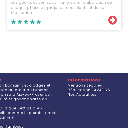
ses goà»ts et son savoir faire dans l'élaboration de
chaque phase du projet de nos clients et de sa
réalisation.
s
Informations
on Domain : écolodges et
Mentions Légales
ature au cœur du Luberon
Réalisation : AVAELYS
 pizza à Aix-en-Provence :
Nos Actualités
ualité et gourmandise au
s
Clinique Sextius d’Aix
elle comme le premier choix
ourire ?
teur lambesc