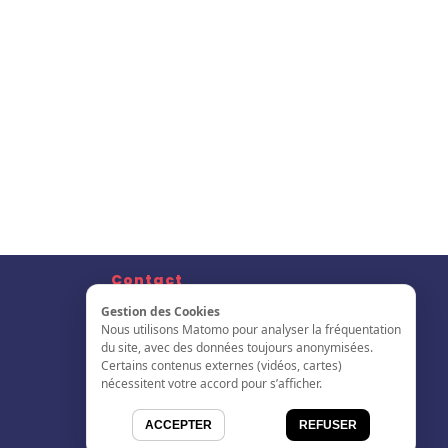
Contact
Nous Contacter
Gestion des Cookies
S'inscrire
Nous utilisons Matomo pour analyser la fréquentation
L'annuaire
du site, avec des données toujours anonymisées.
Certains contenus externes (vidéos, cartes)
nécessitent votre accord pour s’afficher.
ACCEPTER
REFUSER