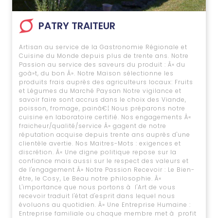
PATRY TRAITEUR
Artisan au service de la Gastronomie Régionale et
Cuisine du Monde depuis plus de trente ans. Notre
Passion au service des saveurs du produit : Â« du
goà»t, du bon Â». Notre Maison sélectionne les
produits frais auprès des agriculteurs locaux: Fruits
et Légumes du Marché Paysan Notre vigilance et
savoir faire sont accrus dans le choix des Viande,
poisson, fromage, painâ€¦ Nous préparons notre
cuisine en laboratoire certifié. Nos engagements Â«
fraicheur/qualité/service Â» gagent de notre
réputation acquise depuis trente ans auprès d'une
clientèle avertie. Nos Maitres-Mots : exigences et
discrétion. Â« Une digne politique repose sur la
confiance mais aussi sur le respect des valeurs et
de l'engagement Â» Notre Passion Recevoir : Le Bien-
être, le Cosy, Le Beau notre philosophie. Â«
L'importance que nous portons à l'Art de vous
recevoir traduit l'état d'esprit dans lequel nous
évoluons au quotidien. Â» Une Entreprise Humaine :
Entreprise familiale ou chaque membre met à profit