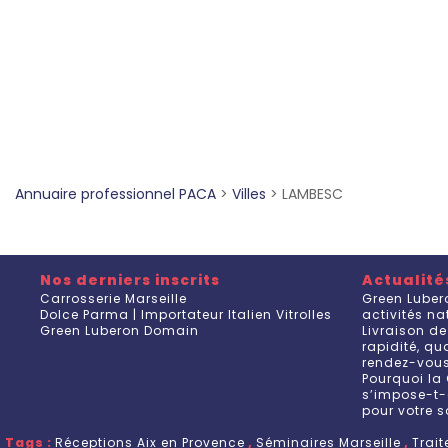
Annuaire professionnel PACA
>
Villes
>
LAMBESC
Nos derniers inscrits
Actualité
Carrosserie Marseille
Green Luber
Dolce Parma | Importateur Italien Vitrolles
activités n
Green Luberon Domain
Livraison de
rapidité, q
rendez-vou
Pourquoi la 
s’impose-t-
pour votre s
Tags :
Réceptions Aix en Provence
,
Séminaires Marseille
,
Trai