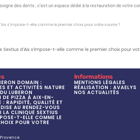
 soigne des dents ; c’est un espace dédié à la restauration de votre co
’Aix s’impose-t-elle comme le premier choix pour votre sourire ?
ue Sextius d’Aix s’impose-t-elle comme le premier choix pour votr
és
Informations
BERON DOMAIN :
MENTIONS LÉGALES
S ET ACTIVITÉS NATURE
RÉALISATION : AVAELYS
DU LUBERON
NOS ACTUALITÉS
 DE PIZZA À AIX-EN-
: RAPIDITÉ, QUALITÉ ET
ISE AU RENDEZ-VOUS
 LA CLINIQUE SEXTIUS
MPOSE-T-ELLE COMME LE
CHOIX POUR VOTRE
?
-Provence