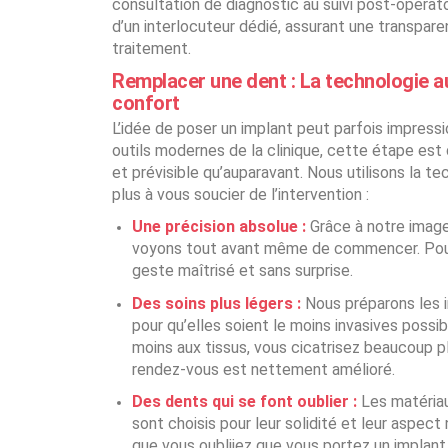
consultation de diagnostic au suivi post-opérato
d’un interlocuteur dédié, assurant une transpare
traitement.
Remplacer une dent : La technologie a
confort
L’idée de poser un implant peut parfois impressi
outils modernes de la clinique, cette étape e
et prévisible qu’auparavant. Nous utilisons la t
plus à vous soucier de l’intervention :
Une précision absolue :
Grâce à notre imager
voyons tout avant même de commencer. Pour 
geste maîtrisé et sans surprise.
Des soins plus légers :
Nous préparons les 
pour qu’elles soient le moins invasives possi
moins aux tissus, vous cicatrisez beaucoup pl
rendez-vous est nettement amélioré.
Des dents qui se font oublier :
Les matériau
sont choisis pour leur solidité et leur aspect n
que vous oubliiez que vous portez un implant