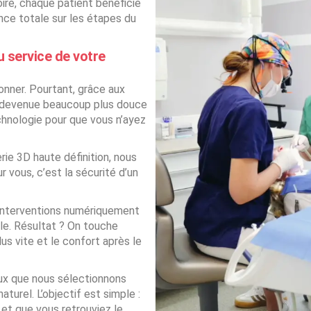
ire, chaque patient bénéficie
nce totale sur les étapes du
u service de votre
onner. Pourtant, grâce aux
st devenue beaucoup plus douce
echnologie pour que vous n’ayez
ie 3D haute définition, nous
vous, c’est la sécurité d’un
interventions numériquement
ble. Résultat ? On touche
us vite et le confort après le
x que nous sélectionnons
aturel. L’objectif est simple :
 et que vous retrouviez le