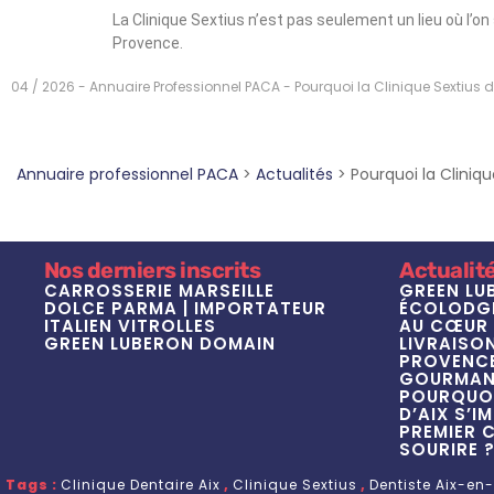
La Clinique Sextius n’est pas seulement un lieu où l’on
Provence.
04 / 2026 - Annuaire Professionnel PACA - Pourquoi la Clinique Sextius d
Annuaire professionnel PACA
>
Actualités
>
Pourquoi la Cliniq
Nos derniers inscrits
Actualit
CARROSSERIE MARSEILLE
GREEN LU
DOLCE PARMA | IMPORTATEUR
ÉCOLODGE
ITALIEN VITROLLES
AU CŒUR 
GREEN LUBERON DOMAIN
LIVRAISON
PROVENCE 
GOURMAND
POURQUOI
D’AIX S’I
PREMIER 
SOURIRE 
Tags :
Clinique Dentaire Aix
,
Clinique Sextius
,
Dentiste Aix-en