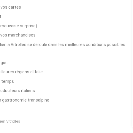
e vos cartes
t
mauvaise surprise)
de vos marchandises
en à Vitrolles se déroule dans les meilleures conditions possibles.
gié :
lleures régions d’Italie
de temps
oducteurs italiens
a gastronomie transalpine
en Vitrolles