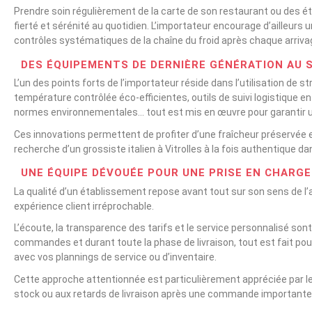
Prendre soin régulièrement de la carte de son restaurant ou des é
fierté et sérénité au quotidien. L’importateur encourage d’ailleurs
contrôles systématiques de la chaîne du froid après chaque arriva
DES ÉQUIPEMENTS DE DERNIÈRE GÉNÉRATION AU S
L’un des points forts de l’importateur réside dans l’utilisation de
température contrôlée éco-efficientes, outils de suivi logistique e
normes environnementales… tout est mis en œuvre pour garantir un 
Ces innovations permettent de profiter d’une fraîcheur préservée et
recherche d’un grossiste italien à Vitrolles à la fois authentique 
UNE ÉQUIPE DÉVOUÉE POUR UNE PRISE EN CHARGE
La qualité d’un établissement repose avant tout sur son sens de l’
expérience client irréprochable.
L’écoute, la transparence des tarifs et le service personnalisé sont
commandes et durant toute la phase de livraison, tout est fait po
avec vos plannings de service ou d’inventaire.
Cette approche attentionnée est particulièrement appréciée par les
stock ou aux retards de livraison après une commande importante