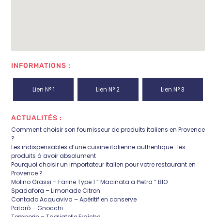
INFORMATIONS :
Lien N° 1
Lien N° 2
Lien N° 3
ACTUALITÉS :
Comment choisir son fournisseur de produits italiens en Provence
?
Les indispensables d’une cuisine italienne authentique : les
produits à avoir absolument
Pourquoi choisir un importateur italien pour votre restaurant en
Provence ?
Molino Grassi – Farine Type 1 “ Macinata a Pietra “ BIO
Spadafora – Limonade Citron
Contado Acquaviva – Apéritif en conserve
Patarò – Gnocchi
Temporin – Tagliatelle Fraîche