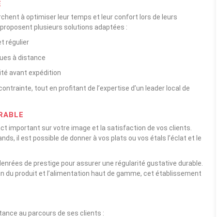
É
hent à optimiser leur temps et leur confort lors de leurs
proposent plusieurs solutions adaptées :
t régulier
ques à distance
ité avant expédition
ntrainte, tout en profitant de l’expertise d’un leader local de
RABLE
ct important sur votre image et la satisfaction de vos clients.
s, il est possible de donner à vos plats ou vos étals l’éclat et le
nrées de prestige pour assurer une régularité gustative durable.
oin du produit et l’alimentation haut de gamme, cet établissement
tance au parcours de ses clients :