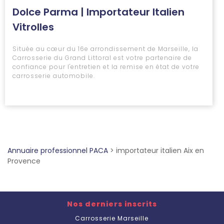
Dolce Parma | Importateur Italien
Vitrolles
Située au cœur du 16e arrondissement de Marseille, la
Carrosserie du Grand Littoral est votre partenaire de
confiance pour l'entretien et la remise en état de votre
carrosserie automobile.
Annuaire professionnel PACA
>
importateur italien Aix en
Provence
Nos derniers inscrits
Carrosserie Marseille