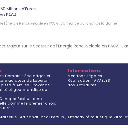
0 Millions d'Euros
s en PACA
 de l’Énergie Renouvelable en PACA : L’annonce qui change la donne
ct Majeur sur le Secteur de l’Énergie Renouvelable en PACA : L
s
Informations
on Domain : écolodges et
Mentions Légales
ature au cœur du Luberon
Réalisation : AVAELYS
 pizza à Aix-en-Provence :
Nos Actualités
ualité et gourmandise au
s
Clinique Sextius d’Aix
elle comme le premier choix
ourire ?
Marseille
,
Artisanat local Pertuis
,
Attractivité touristique Vitrolle