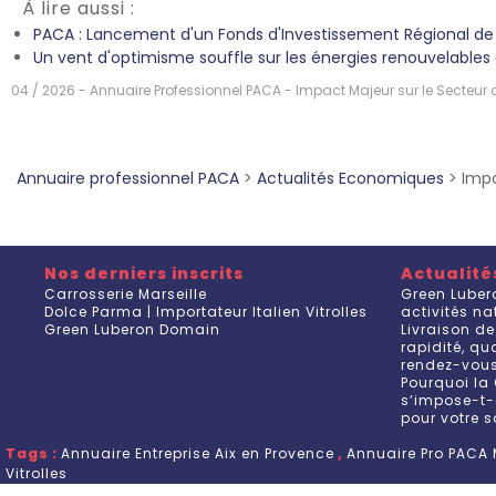
À lire aussi :
PACA : Lancement d'un Fonds d'Investissement Régional de 5
Un vent d'optimisme souffle sur les énergies renouvelable
04 / 2026 - Annuaire Professionnel PACA - Impact Majeur sur le Secteur
Annuaire professionnel PACA
>
Actualités Economiques
>
Impa
Nos derniers inscrits
Actualité
Carrosserie Marseille
Green Luber
Dolce Parma | Importateur Italien Vitrolles
activités n
Green Luberon Domain
Livraison de
rapidité, q
rendez-vou
Pourquoi la 
s’impose-t-
pour votre s
Tags :
Annuaire Entreprise Aix en Provence
,
Annuaire Pro PACA 
Vitrolles