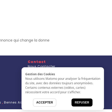
’annonce qui change la donne
Contact
Nous Contacter
S'inscrire
Gestion des Cookies
L'annuaire
Nous utilisons Matomo pour analyser la fréquentation
du site, avec des données toujours anonymisées.
Certains contenus externes (vidéos, cartes)
nécessitent votre accord pour s’afficher.
s
,
Bennes Aix en Provence
,
bennes de 2 Ã 12 metres cubes
ACCEPTER
REFUSER