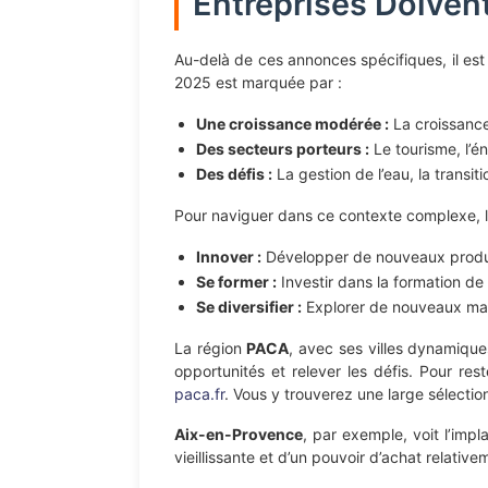
Entreprises Doivent
Au-delà de ces annonces spécifiques, il es
2025 est marquée par :
Une croissance modérée :
La croissance
Des secteurs porteurs :
Le tourisme, l’é
Des défis :
La gestion de l’eau, la transi
Pour naviguer dans ce contexte complexe, le
Innover :
Développer de nouveaux produi
Se former :
Investir dans la formation d
Se diversifier :
Explorer de nouveaux mar
La région
PACA
, avec ses villes dynamiq
opportunités et relever les défis. Pour re
paca.fr
. Vous y trouverez une large sélect
Aix-en-Provence
, par exemple, voit l’impl
vieillissante et d’un pouvoir d’achat relative