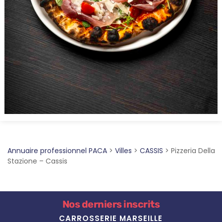
Annuaire professionnel PACA
>
Villes
>
CASSIS
>
Pizzeria Della
Stazione – Cassis
Nos derniers inscrits
CARROSSERIE MARSEILLE