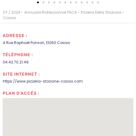
07 / 2024 - Annuaire Professionnel PACA - Pizzeria Della Stazione –
Cassis
ADRESSE :
4 Rue Raphaël Ponson, 13260 Cassis
TÉLÉPHONE :
04.42.70.21.49.
SITE INTERNET :
https://www.pizzeria-stazione-cassis.com
PLAN D'ACCÉS :