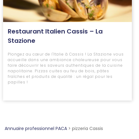
Restaurant Italien Cassis – La
Stazione
Plongez au cœur de l'Italie à Cassis ! La Stazione vous
accueille dans une ambiance chaleureuse pour vous
faire découvrir les saveurs authentiques de la cuisine
napolitaine. Pizzas cuites au feu de bois, pâtes
fraîches et produits de qualité : un régal pour les
papilles !
Annuaire professionnel PACA
>
pizzeria Cassis