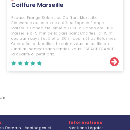
Coiffure Marseille
Espace Frange Salons de Coiffure Marseille
Bienvenue au salon de coiffure Espace Frange
Marseille Canebière, situé au 103 La Canebière 13001
Marseille à 5 min de la gare saint Charles , à 15 m
des tramways 1 et 2 et à 30 m des métros Réformés
Canebière et Noailles. Le salon vous accueille du
lundi au samedi sans rendez-vous. ESPACE FRANGE
la qualité à petit prix.
ure
s
Informations
on Domain : écolodges et
Mentions Légales