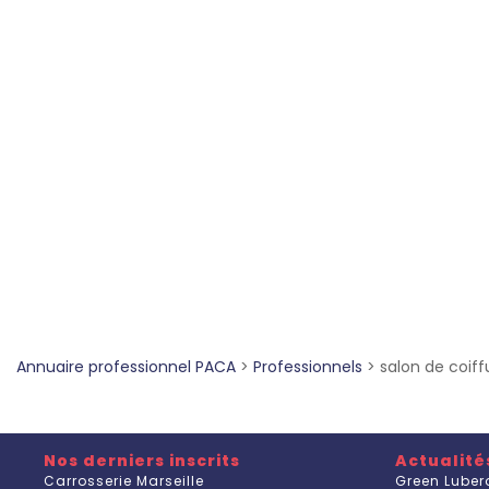
Annuaire professionnel PACA
>
Professionnels
>
salon de coiff
Nos derniers inscrits
Actualité
Carrosserie Marseille
Green Luber