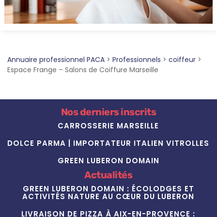
Annuaire professionnel PACA
>
Professionnels
>
coiffeur
>
Espace Frange – Salons de Coiffure Marseille
Nos derniers inscrits
CARROSSERIE MARSEILLE
DOLCE PARMA | IMPORTATEUR ITALIEN VITROLLES
GREEN LUBERON DOMAIN
Actualités
GREEN LUBERON DOMAIN : ÉCOLODGES ET
ACTIVITÉS NATURE AU CŒUR DU LUBERON
LIVRAISON DE PIZZA À AIX-EN-PROVENCE :