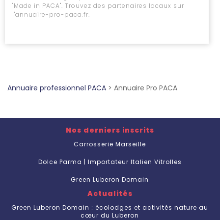
"Made in PACA". Trouvez des partenaires locaux sur
l'annuaire-pro-paca.fr.
Annuaire professionnel PACA
>
Annuaire Pro PACA
Nos derniers inscrits
Carrosserie Marseille
Dolce Parma | Importateur Italien Vitrolles
Green Luberon Domain
Actualités
Green Luberon Domain : écolodges et activités nature au
cœur du Luberon