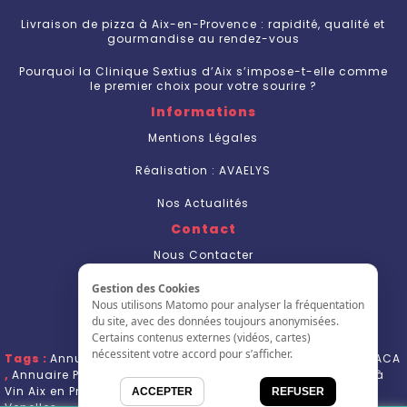
Livraison de pizza à Aix-en-Provence : rapidité, qualité et
gourmandise au rendez-vous
Pourquoi la Clinique Sextius d’Aix s’impose-t-elle comme
le premier choix pour votre sourire ?
Informations
Mentions Légales
Réalisation : AVAELYS
Nos Actualités
Contact
Nous Contacter
S'inscrire
Gestion des Cookies
Nous utilisons Matomo pour analyser la fréquentation
L'annuaire
du site, avec des données toujours anonymisées.
Certains contenus externes (vidéos, cartes)
nécessitent votre accord pour s’afficher.
Tags :
Annuaire Entreprise Aix en Provence
,
Annuaire Pro PACA
,
Annuaire Professionnel Provence-Aples-Côte d'Azur
,
Bar à
Vin Aix en Provence
,
Bennes Aix en Provence
,
Bien être
ACCEPTER
REFUSER