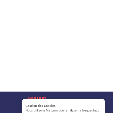
Contact
Nous Contacter
Gestion des Cookies
S'inscrire
Nous utilisons Matomo pour analyser la fréquentation
L'annuaire