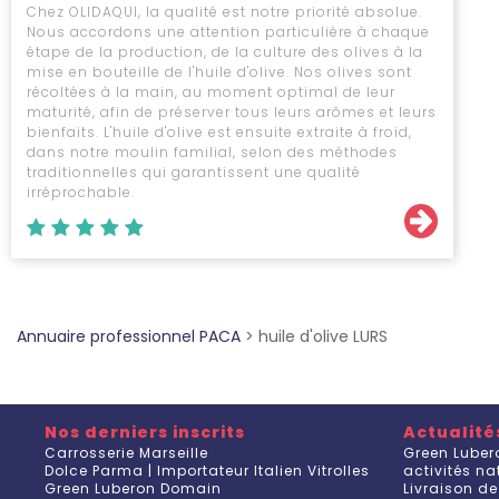
Chez OLIDAQUI, la qualité est notre priorité absolue.
Nous accordons une attention particulière à chaque
étape de la production, de la culture des olives à la
mise en bouteille de l'huile d'olive. Nos olives sont
récoltées à la main, au moment optimal de leur
maturité, afin de préserver tous leurs arômes et leurs
bienfaits. L'huile d'olive est ensuite extraite à froid,
dans notre moulin familial, selon des méthodes
traditionnelles qui garantissent une qualité
irréprochable.
Annuaire professionnel PACA
>
huile d'olive LURS
Nos derniers inscrits
Actualité
Carrosserie Marseille
Green Luber
Dolce Parma | Importateur Italien Vitrolles
activités n
Green Luberon Domain
Livraison de