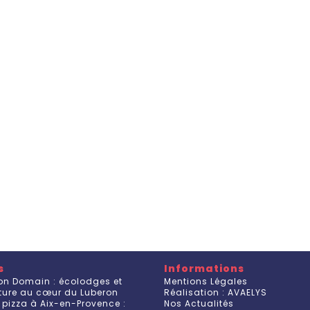
s
Informations
on Domain : écolodges et
Mentions Légales
ature au cœur du Luberon
Réalisation : AVAELYS
 pizza à Aix-en-Provence :
Nos Actualités