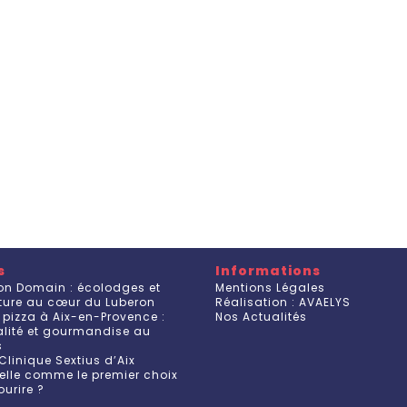
s
Informations
on Domain : écolodges et
Mentions Légales
ature au cœur du Luberon
Réalisation : AVAELYS
 pizza à Aix-en-Provence :
Nos Actualités
ualité et gourmandise au
s
Clinique Sextius d’Aix
elle comme le premier choix
ourire ?