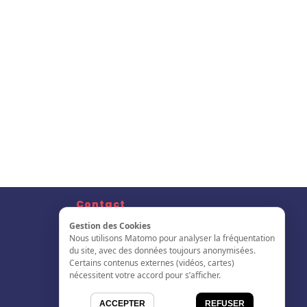
Contact
Nous Contacter
Gestion des Cookies
S'inscrire
Nous utilisons Matomo pour analyser la fréquentation
L'annuaire
du site, avec des données toujours anonymisées.
Certains contenus externes (vidéos, cartes)
nécessitent votre accord pour s’afficher.
ACCEPTER
REFUSER