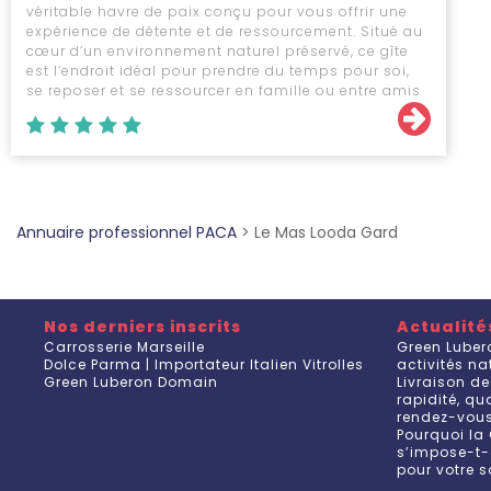
véritable havre de paix conçu pour vous offrir une
expérience de détente et de ressourcement. Situé au
cœur d’un environnement naturel préservé, ce gîte
est l’endroit idéal pour prendre du temps pour soi,
se reposer et se ressourcer en famille ou entre amis
Annuaire professionnel PACA
>
Le Mas Looda Gard
Nos derniers inscrits
Actualité
Carrosserie Marseille
Green Luber
Dolce Parma | Importateur Italien Vitrolles
activités n
Green Luberon Domain
Livraison de
rapidité, q
rendez-vou
Pourquoi la 
s’impose-t-
pour votre s