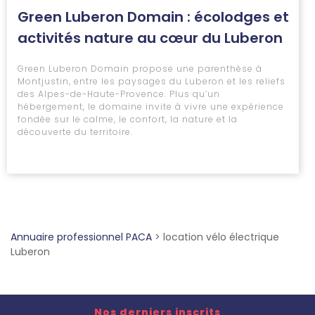
Green Luberon Domain : écolodges et
activités nature au cœur du Luberon
Green Luberon Domain propose une parenthèse à
Montjustin, entre les paysages du Luberon et les reliefs
des Alpes-de-Haute-Provence. Plus qu’un
hébergement, le domaine invite à vivre une expérience
fondée sur le calme, le confort, la nature et la
découverte du territoire.
Annuaire professionnel PACA
>
location vélo électrique
Luberon
Nos derniers inscrits