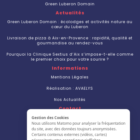
Green Luberon Domain
Actualités
Green Luberon Domain : écolodges et activités nature au
cœur du Luberon
Livraison de pizza à Aix-en-Provence : rapidité, qualité et
gourmandise au rendez-vous
Pourquoi la Clinique Sextius d’Aix s’impose-t-elle comme
le premier choix pour votre sourire ?
Informations
Mentions Légales
Réalisation : AVAELYS
Nos Actualités
Contact
Nous Contacter
Gestion des Cookies
Nous utilisons Matomo pour analyser la fréquentation
S'inscrire
du site, avec des données toujours anonymisées.
Certains contenus externes (vidéos, cartes)
L'annuaire