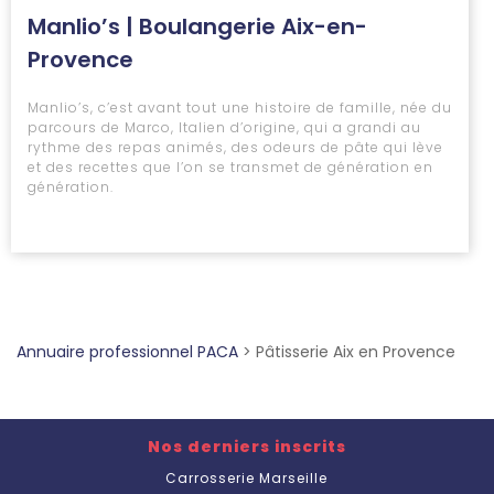
Manlio’s | Boulangerie Aix-en-
Provence
Manlio’s, c’est avant tout une histoire de famille, née du
parcours de Marco, Italien d’origine, qui a grandi au
rythme des repas animés, des odeurs de pâte qui lève
et des recettes que l’on se transmet de génération en
génération.
Annuaire professionnel PACA
>
Pâtisserie Aix en Provence
Nos derniers inscrits
Carrosserie Marseille