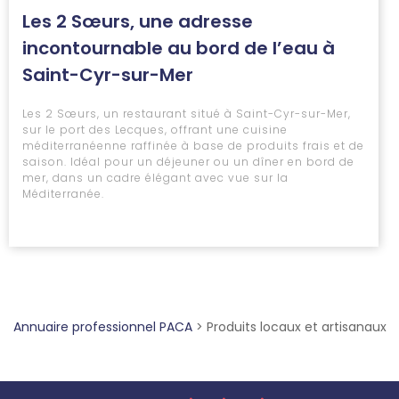
Les 2 Sœurs, une adresse
incontournable au bord de l’eau à
Saint-Cyr-sur-Mer
Les 2 Sœurs, un restaurant situé à Saint-Cyr-sur-Mer,
sur le port des Lecques, offrant une cuisine
méditerranéenne raffinée à base de produits frais et de
saison. Idéal pour un déjeuner ou un dîner en bord de
mer, dans un cadre élégant avec vue sur la
Méditerranée.
Annuaire professionnel PACA
>
Produits locaux et artisanaux