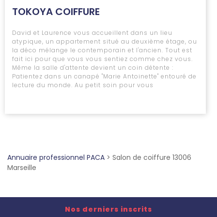
TOKOYA COIFFURE
David et Laurence vous accueillent dans un lieu
atypique, un appartement situé au deuxième étage, ou
la déco mélange le contemporain et l'ancien. Tout est
fait ici pour que vous vous sentiez comme chez vous.
Même la salle d'attente devient un coin détente :
Patientez dans un canapé "Marie Antoinette" entouré de
lecture du monde. Au petit soin pour vous
Annuaire professionnel PACA
>
Salon de coiffure 13006
Marseille
Nos derniers inscrits