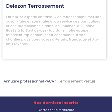
Delezon Terrassement
Entreprise experte en travaux de terrassement, met son
savoir-faire et son matériel au service des particuliers
et des professionnels dans les Bouches-du-Rhône.
Basée à La Bastide-des-Jourdans, notre équipe
intervient rapidement et efficacement sur vos
chantiers, que vous soyez à Pertuis, Manosque et Aix-
en-Provence.
Annuaire professionnel PACA
>
Terrassement Pertuis
Nos derniers inscrits
Carrosserie Marseille