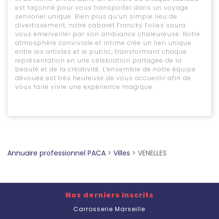
est façonné pour vous transporter dans un voyage
sensoriel unique. Bien plus qu’un simple lieu de
divertissement, notre cabaret Francky Folies saura
vous émerveiller par son ambiance chaleureuse. Notre
atmosphère conviviale et intime crée un lien unique
entre les artistes et le public, transformant chaque
représentation en une célébration partagée de la
beauté et de la créativité. L’ensemble de notre équipe
dévouée est très heureuse de vous accueillir afin de
vous faire vivre une expérience magique.
Annuaire professionnel PACA
>
Villes
>
VENELLES
Nos derniers inscrits
Carrosserie Marseille