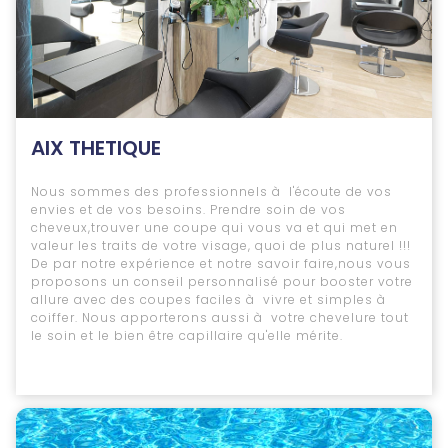
AIX THETIQUE
Nous sommes des professionnels à l'écoute de vos
envies et de vos besoins. Prendre soin de vos
cheveux,trouver une coupe qui vous va et qui met en
valeur les traits de votre visage, quoi de plus naturel !!!
De par notre expérience et notre savoir faire,nous vous
proposons un conseil personnalisé pour booster votre
allure avec des coupes faciles à vivre et simples à
coiffer. Nous apporterons aussi à votre chevelure tout
le soin et le bien être capillaire qu'elle mérite.