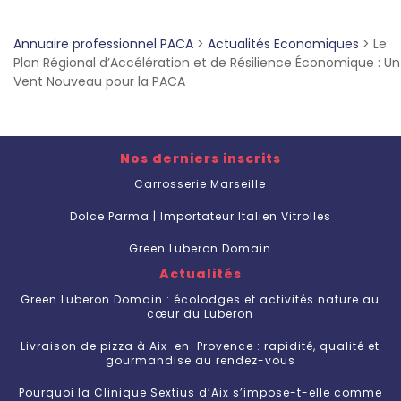
Annuaire professionnel PACA
>
Actualités Economiques
>
Le
Plan Régional d’Accélération et de Résilience Économique : Un
Vent Nouveau pour la PACA
Nos derniers inscrits
Carrosserie Marseille
Dolce Parma | Importateur Italien Vitrolles
Green Luberon Domain
Actualités
Green Luberon Domain : écolodges et activités nature au
cœur du Luberon
Livraison de pizza à Aix-en-Provence : rapidité, qualité et
gourmandise au rendez-vous
Pourquoi la Clinique Sextius d’Aix s’impose-t-elle comme