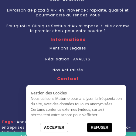
Livraison de pizza à Aix-en-Provence : rapidité, qualité et
gourmandise au rendez-vous
Pourquoi la Clinique Sextius d’Aix s’impose-t-elle comme
le premier choix pour votre sourire ?
Informations
Mentions Légales
Réalisation : AVAELYS
Nos Actualités
Contact
Nous Contacter
Gestion des Cookies
S'inscrire
Nous utilisons Matomo pour analyser la fréquentation
du site, avec des données toujours anonymisées.
L'annuaire
Certains contenus externes (vidéos, cartes)
nécessitent votre accord pour s’afficher.
Tags :
Annuaire Entreprise Aix en Provence
,
Annuaire
entreprises PACA
,
Annuaire Pro PACA Vitrolles
,
Annuaire-Pro-
ACCEPTER
REFUSER
PACA.fr
,
Avaelys
,
Barrême 04330 Barrême