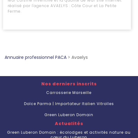
leur cuisine inventive et la qualité de leur site internet
réalisé par l'agence AVAELYS : Côte Cour et La Petite
Ferme.
Annuaire professionnel PACA
>
Avaelys
Nos derniers inscrits
Carrosserie Marseille
Dolce Parma | Importateur Italien Vitrolles
Green Luberon Domain
Actualités
Green Luberon Domain : écolodges et activités nature au
cœur du Luberon