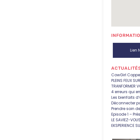
INFORMATIO
Lien N
ACTUALITÉS
CowGirl Coppe
PLEINS FEUX SU
TRANFORMER V
4 erreurs qui 
Les bienfaits 
Déconnecter po
Prendre soin de
Episode 1 – Pré
LE SAVIEZ-VOUS
EKSPERIENCE S