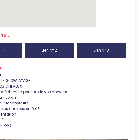
NS :
° 1
Lien N° 2
Lien N° 3
 :
r
R LE GLOWLAYAGE
OS CHEVEUX
empêchent la pousse de vos cheveux
d’un sérum
ur reconstruire
 vos cheveux en été !
sentation
 ?
UN PRO