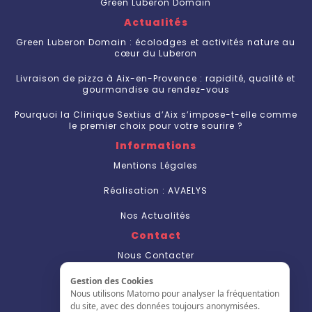
Green Luberon Domain
Actualités
Green Luberon Domain : écolodges et activités nature au
cœur du Luberon
Livraison de pizza à Aix-en-Provence : rapidité, qualité et
gourmandise au rendez-vous
Pourquoi la Clinique Sextius d’Aix s’impose-t-elle comme
le premier choix pour votre sourire ?
Informations
Mentions Légales
Réalisation : AVAELYS
Nos Actualités
Contact
Nous Contacter
S'inscrire
Gestion des Cookies
Nous utilisons Matomo pour analyser la fréquentation
L'annuaire
du site, avec des données toujours anonymisées.