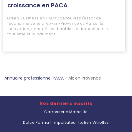
croissance en PACA
Green Business en PACA : découvrez l'essor de
l'économie verte à Aix-en-Provence et Marseille.
Innovation, entreprises durables, et impact sur le
tourisme et le bâtiment.
Annuaire professionnel PACA
>
Aix en Provence
Nos derniers inscrits
Carrosserie Marseille
Dolce Parma | Importateur Italien Vitrolles