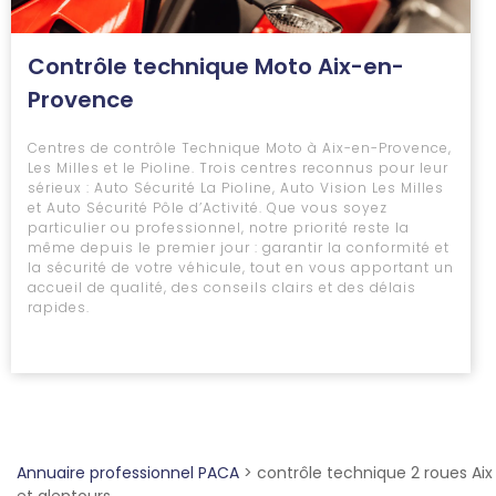
Contrôle technique Moto Aix-en-
Provence
Centres de contrôle Technique Moto à Aix-en-Provence,
Les Milles et le Pioline. Trois centres reconnus pour leur
sérieux : Auto Sécurité La Pioline, Auto Vision Les Milles
et Auto Sécurité Pôle d’Activité. Que vous soyez
particulier ou professionnel, notre priorité reste la
même depuis le premier jour : garantir la conformité et
la sécurité de votre véhicule, tout en vous apportant un
accueil de qualité, des conseils clairs et des délais
rapides.
Annuaire professionnel PACA
>
contrôle technique 2 roues Aix