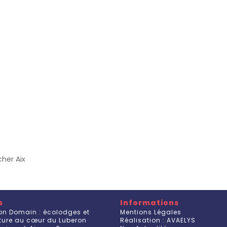
her Aix
s
Informations
on Domain : écolodges et
Mentions Légales
ature au cœur du Luberon
Réalisation : AVAELYS