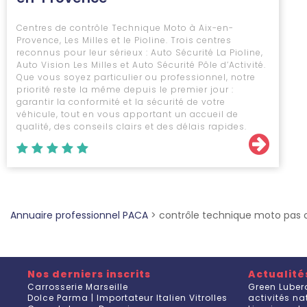
Centres de contrôle Technique Moto à Aix-en-
Provence, Les Milles et le Pioline. Trois centres
reconnus pour leur sérieux : Auto Sécurité La Pioline,
Auto Vision Les Milles et Auto Sécurité Pôle d’Activité.
Que vous soyez particulier ou professionnel, notre
priorité reste la même depuis le premier jour :
garantir la conformité et la sécurité de votre
véhicule, tout en vous apportant un accueil de
qualité, des conseils clairs et des délais rapides.
Annuaire professionnel PACA
>
contrôle technique moto pas c
Nos derniers inscrits
Actualité
Carrosserie Marseille
Green Luber
Dolce Parma | Importateur Italien Vitrolles
activités n