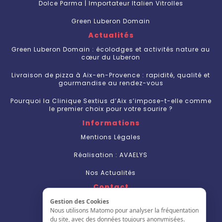
Dolce Parma | Importateur Italien Vitrolles
Green Luberon Domain
Actualités
Green Luberon Domain : écolodges et activités nature au
cœur du Luberon
Livraison de pizza à Aix-en-Provence : rapidité, qualité et
gourmandise au rendez-vous
Pourquoi la Clinique Sextius d’Aix s’impose-t-elle comme
le premier choix pour votre sourire ?
Informations
Mentions Légales
Réalisation : AVAELYS
Nos Actualités
Contact
Nous Contacter
Gestion des Cookies
Nous utilisons Matomo pour analyser la fréquentation
S'inscrire
du site, avec des données toujours anonymisées.