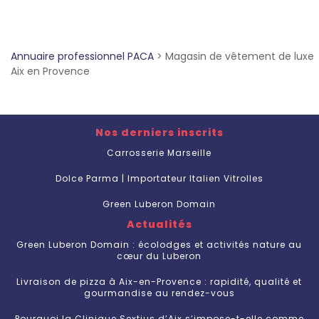
Annuaire professionnel PACA
>
Magasin de vêtement de luxe
Aix en Provence
Nos derniers inscrits
Carrosserie Marseille
Dolce Parma | Importateur Italien Vitrolles
Green Luberon Domain
Actualités
Green Luberon Domain : écolodges et activités nature au
cœur du Luberon
Livraison de pizza à Aix-en-Provence : rapidité, qualité et
gourmandise au rendez-vous
Pourquoi la Clinique Sextius d’Aix s’impose-t-elle comme