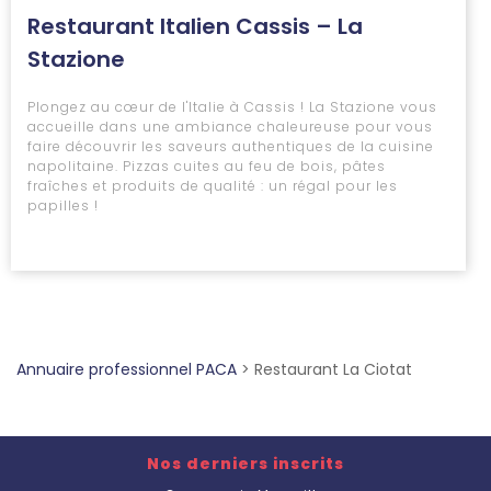
Restaurant Italien Cassis – La
Stazione
Plongez au cœur de l'Italie à Cassis ! La Stazione vous
accueille dans une ambiance chaleureuse pour vous
faire découvrir les saveurs authentiques de la cuisine
napolitaine. Pizzas cuites au feu de bois, pâtes
fraîches et produits de qualité : un régal pour les
papilles !
Annuaire professionnel PACA
>
Restaurant La Ciotat
Nos derniers inscrits