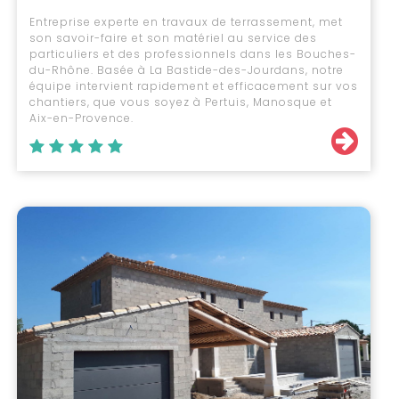
Entreprise experte en travaux de terrassement, met
son savoir-faire et son matériel au service des
particuliers et des professionnels dans les Bouches-
du-Rhône. Basée à La Bastide-des-Jourdans, notre
équipe intervient rapidement et efficacement sur vos
chantiers, que vous soyez à Pertuis, Manosque et
Aix-en-Provence.