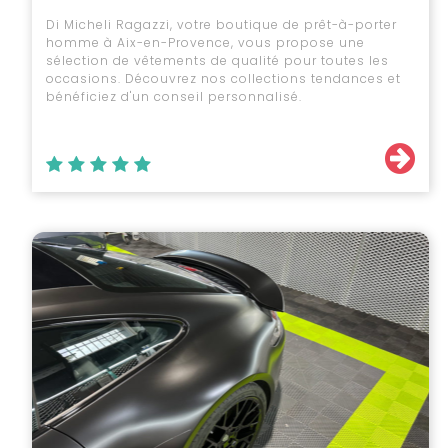
Di Micheli Ragazzi, votre boutique de prêt-à-porter
homme à Aix-en-Provence, vous propose une
sélection de vêtements de qualité pour toutes les
occasions. Découvrez nos collections tendances et
bénéficiez d'un conseil personnalisé.