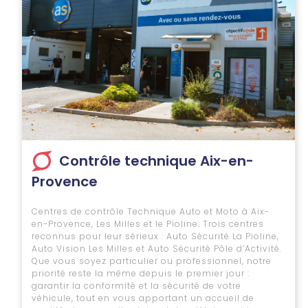
Contrôle technique Aix-en-
Provence
Centres de contrôle Technique Auto et Moto à Aix-
en-Provence, Les Milles et le Pioline. Trois centres
reconnus pour leur sérieux : Auto Sécurité La Pioline,
Auto Vision Les Milles et Auto Sécurité Pôle d’Activité.
Que vous soyez particulier ou professionnel, notre
priorité reste la même depuis le premier jour :
garantir la conformité et la sécurité de votre
véhicule, tout en vous apportant un accueil de