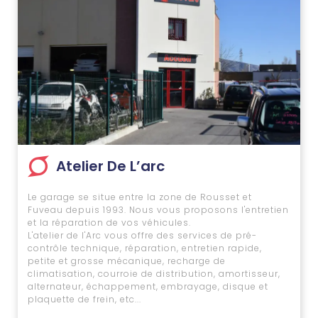
Atelier De L’arc
Le garage se situe entre la zone de Rousset et
Fuveau depuis 1993. Nous vous proposons l'entretien
et la réparation de vos véhicules.
L'atelier de l'Arc vous offre des services de pré-
contrôle technique, réparation, entretien rapide,
petite et grosse mécanique, recharge de
climatisation, courroie de distribution, amortisseur,
alternateur, échappement, embrayage, disque et
plaquette de frein, etc...