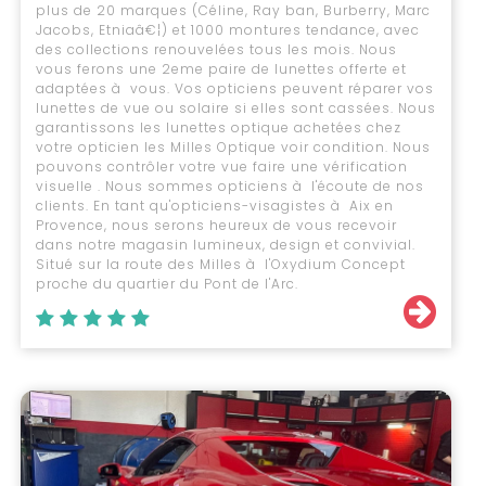
plus de 20 marques (Céline, Ray ban, Burberry, Marc
Jacobs, Etniaâ€¦) et 1000 montures tendance, avec
des collections renouvelées tous les mois. Nous
vous ferons une 2eme paire de lunettes offerte et
adaptées à vous. Vos opticiens peuvent réparer vos
lunettes de vue ou solaire si elles sont cassées. Nous
garantissons les lunettes optique achetées chez
votre opticien les Milles Optique voir condition. Nous
pouvons contrôler votre vue faire une vérification
visuelle . Nous sommes opticiens à l'écoute de nos
clients. En tant qu'opticiens-visagistes à Aix en
Provence, nous serons heureux de vous recevoir
dans notre magasin lumineux, design et convivial.
Situé sur la route des Milles à l'Oxydium Concept
proche du quartier du Pont de l'Arc.