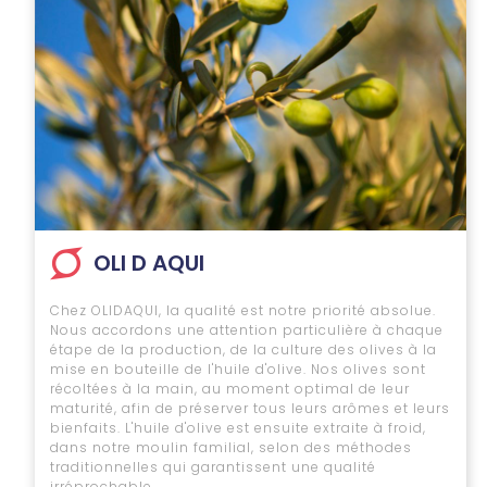
OLI D AQUI
Chez OLIDAQUI, la qualité est notre priorité absolue.
Nous accordons une attention particulière à chaque
étape de la production, de la culture des olives à la
mise en bouteille de l'huile d'olive. Nos olives sont
récoltées à la main, au moment optimal de leur
maturité, afin de préserver tous leurs arômes et leurs
bienfaits. L'huile d'olive est ensuite extraite à froid,
dans notre moulin familial, selon des méthodes
traditionnelles qui garantissent une qualité
irréprochable.