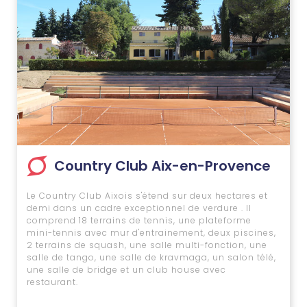
Country Club Aix-en-Provence
Le Country Club Aixois s'étend sur deux hectares et
demi dans un cadre exceptionnel de verdure . Il
comprend 18 terrains de tennis, une plateforme
mini-tennis avec mur d'entrainement, deux piscines,
2 terrains de squash, une salle multi-fonction, une
salle de tango, une salle de kravmaga, un salon télé,
une salle de bridge et un club house avec
restaurant.