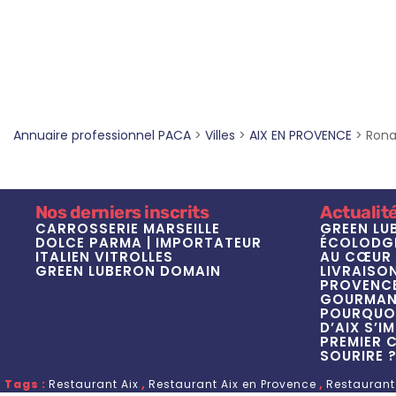
Annuaire professionnel PACA
>
Villes
>
AIX EN PROVENCE
>
Rona
Nos derniers inscrits
Actualit
CARROSSERIE MARSEILLE
GREEN LU
DOLCE PARMA | IMPORTATEUR
ÉCOLODGE
ITALIEN VITROLLES
AU CŒUR 
GREEN LUBERON DOMAIN
LIVRAISON
PROVENCE 
GOURMAND
POURQUOI
D’AIX S’I
PREMIER 
SOURIRE 
Tags :
Restaurant Aix
,
Restaurant Aix en Provence
,
Restaurant