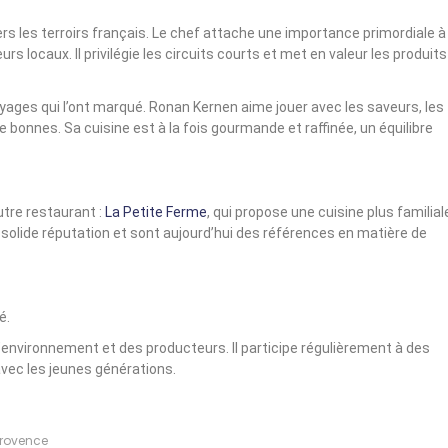
rs les terroirs français. Le chef attache une importance primordiale à 
rs locaux. Il privilégie les circuits courts et met en valeur les produits
oyages qui l’ont marqué. Ronan Kernen aime jouer avec les saveurs, les
e bonnes. Sa cuisine est à la fois gourmande et raffinée, un équilibre
tre restaurant :
La Petite Ferme
, qui propose une cuisine plus familial
olide réputation et sont aujourd’hui des références en matière de
é.
l’environnement et des producteurs. Il participe régulièrement à des
avec les jeunes générations.
Provence