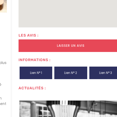
LES AVIS :
LAISSER UN AVIS
INFORMATIONS :
plus
Lien N° 1
Lien N° 2
Lien N° 3
d-
ACTUALITÉS :
n
ment