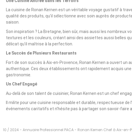
Une Cuisine Ancrée dans les Terroirs
La cuisine de Ronan Kernen est un véritable voyage gustatif à trave
qualité des produits, qu’il sélectionne avec soin auprès de producteu
saison.
Son inspiration ? La Bretagne, bien sûr, mais aussi les nombreux v
textures et les couleurs, créant ainsi des assiettes aussi belles qu
délicat qu’il maîtrise à la perfection.
Le Succès de Plusieurs Restaurants
Fort de son succès à Aix-en-Provence, Ronan Kernen a ouvert un au
authentique. Ces deux établissements ont rapidement acquis une s
gastronomie.
Un Chef Engagé
Au-delà de son talent de cuisinier, Ronan Kernen est un chef engag
Il milite pour une cuisine responsable et durable, respectueuse de 
événements caritatifs et n’hésite pas à partager son savoir-faire 
10 / 2024 - Annuaire Professionnel PACA - Ronan Kernen Chef à Aix-en-