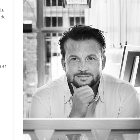
la
 de
e et