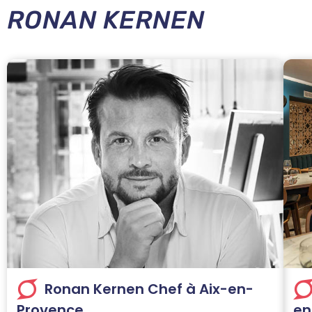
RONAN KERNEN
Ronan Kernen Chef à Aix-en-
Provence
en