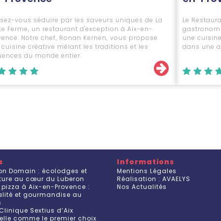
ssez-vous séduire par les saveurs uniques de La
Le Restaur
ite Ferme, un restaurant d'exception à Aix-en-
gastronomi
vence. Notre chef, Ronan Kernen, vous propose
une cuisin
cuisine créative mêlant les traditions et les
dans une a
luences du monde entier.
s
Informations
on Domain : écolodges et
Mentions Légales
ature au cœur du Luberon
Réalisation : AVAELYS
 pizza à Aix-en-Provence :
Nos Actualités
ualité et gourmandise au
s
Clinique Sextius d’Aix
elle comme le premier choix