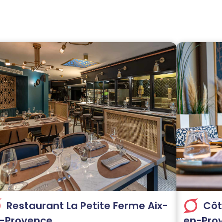
Restaurant La Petite Ferme Aix-
Côt
-Provence
en-Pro