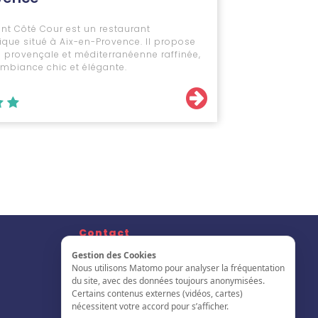
ant Côté Cour est un restaurant
que situé à Aix-en-Provence. Il propose
e provençale et méditerranéenne raffinée,
mbiance chic et élégante.
Contact
Nous Contacter
Gestion des Cookies
S'inscrire
Nous utilisons Matomo pour analyser la fréquentation
L'annuaire
du site, avec des données toujours anonymisées.
Certains contenus externes (vidéos, cartes)
nécessitent votre accord pour s’afficher.