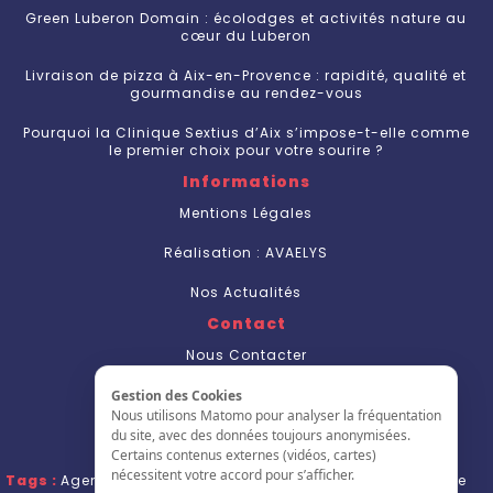
Green Luberon Domain : écolodges et activités nature au
cœur du Luberon
Livraison de pizza à Aix-en-Provence : rapidité, qualité et
gourmandise au rendez-vous
Pourquoi la Clinique Sextius d’Aix s’impose-t-elle comme
le premier choix pour votre sourire ?
Informations
Mentions Légales
Réalisation : AVAELYS
Nos Actualités
Contact
Nous Contacter
S'inscrire
Gestion des Cookies
Nous utilisons Matomo pour analyser la fréquentation
L'annuaire
du site, avec des données toujours anonymisées.
Certains contenus externes (vidéos, cartes)
nécessitent votre accord pour s’afficher.
Tags :
Agence de communication Aix en Provence
,
Agence