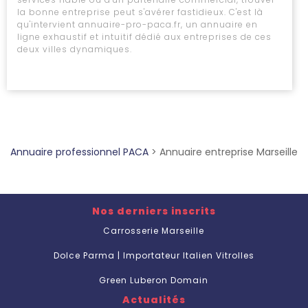
la bonne entreprise peut s'avérer fastidieux. C'est là
qu'intervient annuaire-pro-paca.fr, un annuaire en
ligne exhaustif et intuitif dédié aux entreprises de ces
deux villes dynamiques.
Annuaire professionnel PACA
>
Annuaire entreprise Marseille
Nos derniers inscrits
Carrosserie Marseille
Dolce Parma | Importateur Italien Vitrolles
Green Luberon Domain
Actualités