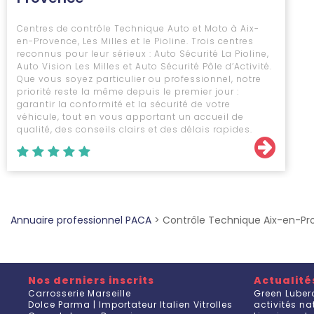
Centres de contrôle Technique Auto et Moto à Aix-
en-Provence, Les Milles et le Pioline. Trois centres
reconnus pour leur sérieux : Auto Sécurité La Pioline,
Auto Vision Les Milles et Auto Sécurité Pôle d’Activité.
Que vous soyez particulier ou professionnel, notre
priorité reste la même depuis le premier jour :
garantir la conformité et la sécurité de votre
véhicule, tout en vous apportant un accueil de
qualité, des conseils clairs et des délais rapides.
Annuaire professionnel PACA
>
Contrôle Technique Aix-en-P
Nos derniers inscrits
Actualité
Carrosserie Marseille
Green Luber
Dolce Parma | Importateur Italien Vitrolles
activités n