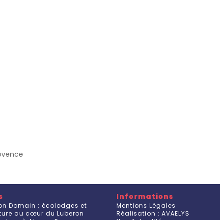
rovence
s
Informations
on Domain : écolodges et
Mentions Légales
ature au cœur du Luberon
Réalisation : AVAELYS