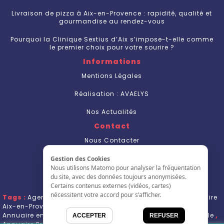
Livraison de pizza à Aix-en-Provence : rapidité, qualité et
gourmandise au rendez-vous
Pourquoi la Clinique Sextius d’Aix s’impose-t-elle comme
le premier choix pour votre sourire ?
Informations
Mentions Légales
Réalisation : AVAELYS
Nos Actualités
Contact
Nous Contacter
S'inscrire
Gestion des Cookies
Nous utilisons Matomo pour analyser la fréquentation
L'annuaire
du site, avec des données toujours anonymisées.
Certains contenus externes (vidéos, cartes)
nécessitent votre accord pour s’afficher.
Tags :
Agence de communication Aix en Provence
,
annuaire
Aix-en-Provence
,
Annuaire Entreprise Aix en Provence
,
Annuaire entreprise Marseille
,
Annuaire entreprises Marseille
,
ACCEPTER
REFUSER